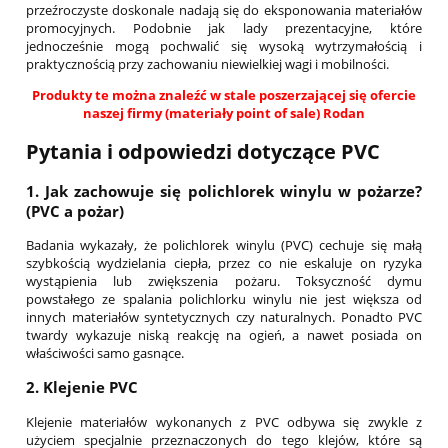
przeźroczyste doskonale nadają się do eksponowania materiałów
promocyjnych. Podobnie jak lady prezentacyjne, które
jednocześnie mogą pochwalić się wysoką wytrzymałością i
praktycznością przy zachowaniu niewielkiej wagi i mobilności.
Produkty te można znaleźć w stale poszerzającej się ofercie
naszej firmy (
materiały point of sale
) Rodan
Pytania i odpowiedzi dotyczące PVC
1. Jak zachowuje się polichlorek winylu w pożarze?
(PVC a pożar)
Badania wykazały, że polichlorek winylu (PVC) cechuje się małą
szybkością wydzielania ciepła, przez co nie eskaluje on ryzyka
wystąpienia lub zwiększenia pożaru. Toksyczność dymu
powstałego ze spalania polichlorku winylu nie jest większa od
innych materiałów syntetycznych czy naturalnych. Ponadto PVC
twardy wykazuje niską reakcję na ogień, a nawet posiada on
właściwości samo gasnące.
2. Klejenie PVC
Klejenie materiałów wykonanych z PVC odbywa się zwykle z
użyciem specjalnie przeznaczonych do tego klejów, które są