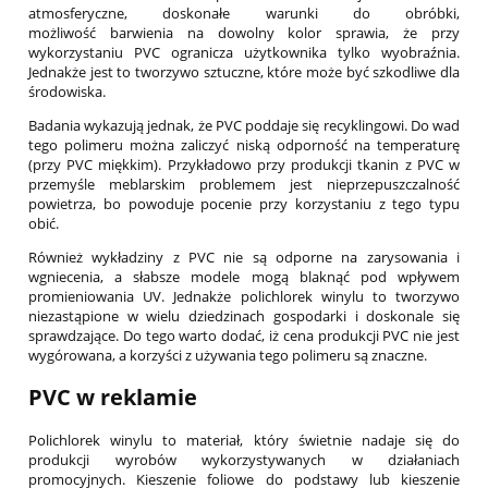
atmosferyczne, doskonałe warunki do obróbki,
możliwość barwienia na dowolny kolor sprawia, że przy
wykorzystaniu PVC ogranicza użytkownika tylko wyobraźnia.
Jednakże jest to tworzywo sztuczne, które może być szkodliwe dla
środowiska.
Badania wykazują jednak, że PVC poddaje się recyklingowi. Do wad
tego polimeru można zaliczyć niską odporność na temperaturę
(przy PVC miękkim). Przykładowo przy produkcji tkanin z PVC w
przemyśle meblarskim problemem jest nieprzepuszczalność
powietrza, bo powoduje pocenie przy korzystaniu z tego typu
obić.
Również wykładziny z PVC nie są odporne na zarysowania i
wgniecenia, a słabsze modele mogą blaknąć pod wpływem
promieniowania UV. Jednakże polichlorek winylu to tworzywo
niezastąpione w wielu dziedzinach gospodarki i doskonale się
sprawdzające. Do tego warto dodać, iż cena produkcji PVC nie jest
wygórowana, a korzyści z używania tego polimeru są znaczne.
PVC w reklamie
Polichlorek winylu to materiał, który świetnie nadaje się do
produkcji wyrobów wykorzystywanych w działaniach
promocyjnych. Kieszenie foliowe do podstawy lub kieszenie