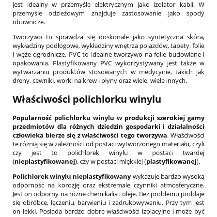
jest idealny w przemyśle elektrycznym jako izolator kabli. W
przemyśle odzieżowym znajduje zastosowanie jako spody
obuwnicze.
Tworzywo to sprawdza się doskonale jako syntetyczna skóra,
wykładziny podłogowe, wykładziny wnętrza pojazdów, tapety, folie
i węże ogrodnicze. PVC to idealne tworzywo na folie budowlane i
opakowania. Plastyfikowany PVC wykorzystywany jest także w
wytwarzaniu produktów stosowanych w medycynie, takich jak
dreny, cewniki, worki na krew i płyny oraz wiele, wiele innych.
Właściwości polichlorku winylu
Popularność polichlorku winylu w produkcji szerokiej gamy
przedmiotów dla różnych dziedzin gospodarki i działalności
człowieka bierze się z właściwości tego tworzywa
. Właściwości
te różnią się w zależności od postaci wytworzonego materiału, czyli
czy jest to polichlorek winylu w postaci twardej
(
nieplastyfikowanej
), czy w postaci miękkiej (
plastyfikowanej
).
Polichlorek winylu nieplastyfikowany
wykazuje bardzo wysoką
odporność na korozję oraz ekstremale czynniki atmosferyczne.
Jest on odporny na różne chemikalia i oleje. Bez problemu poddaje
się obróbce, łączeniu, barwieniu i zadrukowywaniu. Przy tym jest
on lekki. Posiada bardzo dobre właściwości izolacyjne i może być