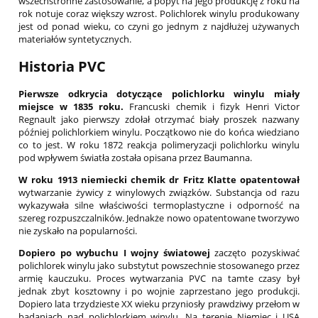
wszechstronne zastosowanie, a popyt na jego produkcję z roku na
rok notuje coraz większy wzrost. Polichlorek winylu produkowany
jest od ponad wieku, co czyni go jednym z najdłużej używanych
materiałów syntetycznych.
Historia PVC
Pierwsze odkrycia dotyczące polichlorku winylu miały
miejsce w 1835 roku.
Francuski chemik i fizyk Henri Victor
Regnault jako pierwszy zdołał otrzymać biały proszek nazwany
później polichlorkiem winylu. Początkowo nie do końca wiedziano
co to jest. W roku 1872 reakcja polimeryzacji polichlorku winylu
pod wpływem światła została opisana przez Baumanna.
W roku 1913 niemiecki chemik dr Fritz Klatte opatentował
wytwarzanie żywicy z winylowych związków. Substancja od razu
wykazywała silne właściwości termoplastyczne i odporność na
szereg rozpuszczalników. Jednakże nowo opatentowane tworzywo
nie zyskało na popularności.
Dopiero po wybuchu I wojny światowej
zaczęto pozyskiwać
polichlorek winylu jako substytut powszechnie stosowanego przez
armię kauczuku. Proces wytwarzania PVC na tamte czasy był
jednak zbyt kosztowny i po wojnie zaprzestano jego produkcji.
Dopiero lata trzydzieste XX wieku przyniosły prawdziwy przełom w
badaniach nad polichlorkiem winylu. Na terenie Niemiec i USA