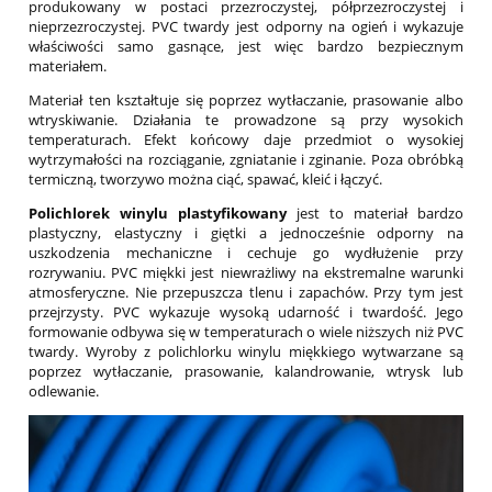
produkowany w postaci przezroczystej, półprzezroczystej i
nieprzezroczystej. PVC twardy jest odporny na ogień i wykazuje
właściwości samo gasnące, jest więc bardzo bezpiecznym
materiałem.
Materiał ten kształtuje się poprzez wytłaczanie, prasowanie albo
wtryskiwanie. Działania te prowadzone są przy wysokich
temperaturach. Efekt końcowy daje przedmiot o wysokiej
wytrzymałości na rozciąganie, zgniatanie i zginanie. Poza obróbką
termiczną, tworzywo można ciąć, spawać, kleić i łączyć.
Polichlorek winylu plastyfikowany
jest to materiał bardzo
plastyczny, elastyczny i giętki a jednocześnie odporny na
uszkodzenia mechaniczne i cechuje go wydłużenie przy
rozrywaniu. PVC miękki jest niewrażliwy na ekstremalne warunki
atmosferyczne. Nie przepuszcza tlenu i zapachów. Przy tym jest
przejrzysty. PVC wykazuje wysoką udarność i twardość. Jego
formowanie odbywa się w temperaturach o wiele niższych niż PVC
twardy. Wyroby z polichlorku winylu miękkiego wytwarzane są
poprzez wytłaczanie, prasowanie, kalandrowanie, wtrysk lub
odlewanie.