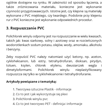
ogólnie dostępne na rynku. W zależności od sposobu łączenia, a
także zróżnicowania materiału, konieczne jest wykonanie
czynności przygotowawczych. Istotne jest, czy klejone są materiały
wykonane z PVC miękkiego, czy twardego. Podobnie przy klejeniu
rur z PVC konieczne jest wykonanie odpowiednich procedur.
3. Rozpuszczanie PVC
Polichlorek winylu odporny jest na rozpuszczanie w wielu kwasach,
takich jak: kwas siarkowy, solny i azotowy oraz w rozcieńczonych
wodorotlenkach sodum potasu, olejów, wody, amoniaku, alkoholu
i benzyny.
Żeby rozpuścić PVC należy natomiast użyć ketony, np. aceton,
cykloheksanon, lub estry, tetrahydrofuran, dioksan, pirydyn,
toluen, ksylen, chlorek etylenu, dwusiarczek węgla i
dimetyloformami. Polichlorek winylu nieplastyfikowany
rozpuszcza się tylko w cykloheksanonie i tetrahydrofuranie.
Artykuły powiązane z tematyką:
Tworzywa sztuczne Plastik - informacje
Co to jest i jak wykorzystuje się plexi
Polichlorek winylu pvc
Co to jest tworzywo PET - definicja i informacje