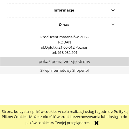
Informacje
O nas
Producent materiałów POS -
RODAN
ul.Opłotki 21
60-012
Poznań
tel:
618 932 201
pokaż pełną wersję strony
Sklep internetowy Shoper.pl
Strona korzysta z plików cookies w celu realizacji usług i zgodnie z Polityką
Plików Cookies. Możesz określić warunki przechowywania lub dostępu do
plików cookies w Twojej przeglądarce.