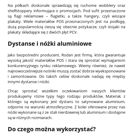
Na półkach doskonale sprawdzają się ruchome wobblery oraz
shelfstoppery informujące o promocjach. Pod sufit przeznaczone
są flagi reklamowe – flagietki, a także hangery, czyli wiszące
plakaty. Wiele materiałów POS przeznaczonych jest na podłogę,
dużą popularnością cieszą się obecnie potykacze, czyli stojaki na
plakaty składające się z dwóch płyt PCV.
Dystanse i nóżki aluminiowe
Jako bezpośredni producent, Rodan jest firmą, która gwarantuje
wysoką jakość materiałów POS i stara się sprostać wymaganiom
konkurencyjnego rynku reklamowego. Wiemy również, że nawet
najnowocześniejsze nośniki muszą zostać dobrze wyeksponowane
i zamontowane. Do takich celów doskonale nadają się między
innymi dystanse i nóżki.
Chcąc sprostać wszelkim oczekiwaniom naszych klientów
produkujemy różne typy tego rodzaju produktów. Materiał, z
którego są wykonany jest dystans to satynowane aluminium,
odporne na warunki atmosferyczne. Z kolei oferowane przez nas
nóżki wykonane są z ze stali nierdzewnej lub aluminium i dostępne
są w różnych rozmiarach.
Do czego można wykorzystać?