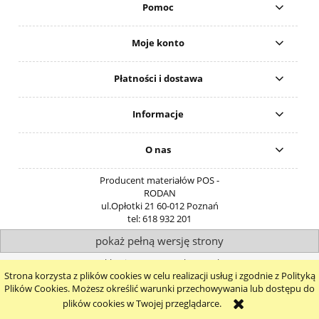
Pomoc
Moje konto
Płatności i dostawa
Informacje
O nas
Producent materiałów POS -
RODAN
ul.Opłotki 21
60-012
Poznań
tel:
618 932 201
pokaż pełną wersję strony
Sklep internetowy Shoper.pl
Strona korzysta z plików cookies w celu realizacji usług i zgodnie z Polityką
Plików Cookies. Możesz określić warunki przechowywania lub dostępu do
plików cookies w Twojej przeglądarce.